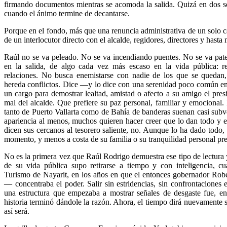
firmando documentos mientras se acomoda la salida. Quizá en dos 
cuando el ánimo termine de decantarse.
Porque en el fondo, más que una renuncia administrativa de un solo ca
de un interlocutor directo con el alcalde, regidores, directores y has
Raúl no se va peleado. No se va incendiando puentes. No se va pate
en la salida, de algo cada vez más escaso en la vida pública: r
relaciones. No busca enemistarse con nadie de los que se queda
hereda conflictos. Dice —y lo dice con una serenidad poco común e
un cargo para demostrar lealtad, amistad o afecto a su amigo el pre
mal del alcalde. Que prefiere su paz personal, familiar y emocional. P
tanto de Puerto Vallarta como de Bahía de banderas suenan casi subv
apariencia al menos, muchos quieren hacer creer que lo dan todo y
dicen sus cercanos al tesorero saliente, no. Aunque lo ha dado todo, 
momento, y menos a costa de su familia o su tranquilidad personal pr
No es la primera vez que Raúl Rodrigo demuestra ese tipo de lectura y
de su vida pública supo retirarse a tiempo y con inteligencia, c
Turismo de Nayarit, en los años en que el entonces gobernador Ro
— concentraba el poder. Salir sin estridencias, sin confrontaciones e
una estructura que empezaba a mostrar señales de desgaste fue, en
historia terminó dándole la razón. Ahora, el tiempo dirá nuevamente s
así será.