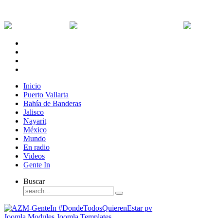
Jueves, 6 de Agosto de 2026
Dólar:
0 MXN
Dólar Canadiense:
0 MXN
Euro:
Inicio
Puerto Vallarta
Bahía de Banderas
Jalisco
Nayarit
México
Mundo
En radio
Videos
Gente In
Buscar
Joomla Modules
Joomla Templates