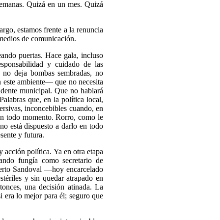
semanas. Quizá en un mes. Quizá
rgo, estamos frente a la renuncia
ta medios de comunicación.
ando puertas. Hace gala, incluso
esponsabilidad y cuidado de las
n, no deja bombas sembradas, no
n este ambiente— que no necesita
sidente municipal. Que no hablará
alabras que, en la política local,
ersivas, inconcebibles cuando, en
 en todo momento. Rorro, como le
no está dispuesto a darlo en todo
esente y futura.
 acción política. Ya en otra etapa
uando fungía como secretario de
berto Sandoval —hoy encarcelado
stériles y sin quedar atrapado en
tonces, una decisión atinada. La
i era lo mejor para él; seguro que