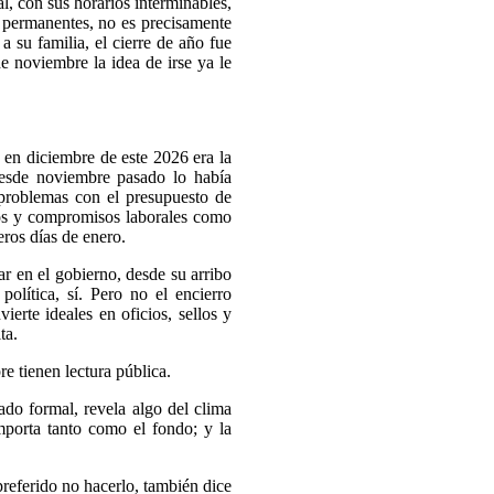
, con sus horarios interminables,
s permanentes, no es precisamente
 su familia, el cierre de año fue
e noviembre la idea de irse ya le
 en diciembre de este 2026 era la
Desde noviembre pasado lo había
problemas con el presupuesto de
sos y compromisos laborales como
eros días de enero.
r en el gobierno, desde su arribo
olítica, sí. Pero no el encierro
ierte ideales en oficios, sellos y
ta.
e tienen lectura pública.
ado formal, revela algo del clima
mporta tanto como el fondo; y la
referido no hacerlo, también dice