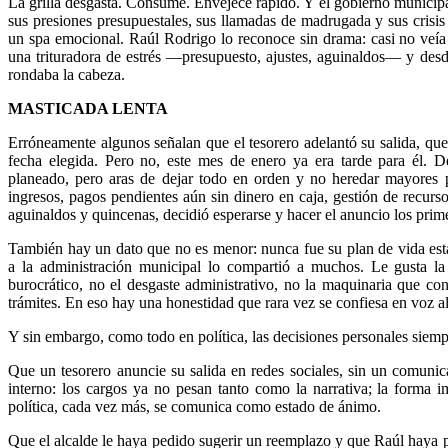
La grilla desgasta. Consume. Envejece rápido. Y el gobierno municipal
sus presiones presupuestales, sus llamadas de madrugada y sus crisi
un spa emocional. Raúl Rodrigo lo reconoce sin drama: casi no veía a
una trituradora de estrés —presupuesto, ajustes, aguinaldos— y desd
rondaba la cabeza.
MASTICADA LENTA
Erróneamente algunos señalan que el tesorero adelantó su salida, que
fecha elegida. Pero no, este mes de enero ya era tarde para él. 
planeado, pero aras de dejar todo en orden y no heredar mayores 
ingresos, pagos pendientes aún sin dinero en caja, gestión de recur
aguinaldos y quincenas, decidió esperarse y hacer el anuncio los prim
También hay un dato que no es menor: nunca fue su plan de vida esta
a la administración municipal lo compartió a muchos. Le gusta la p
burocrático, no el desgaste administrativo, no la maquinaria que conv
trámites. En eso hay una honestidad que rara vez se confiesa en voz al
Y sin embargo, como todo en política, las decisiones personales siempr
Que un tesorero anuncie su salida en redes sociales, sin un comunic
interno: los cargos ya no pesan tanto como la narrativa; la forma i
política, cada vez más, se comunica como estado de ánimo.
Que el alcalde le haya pedido sugerir un reemplazo y que Raúl haya p