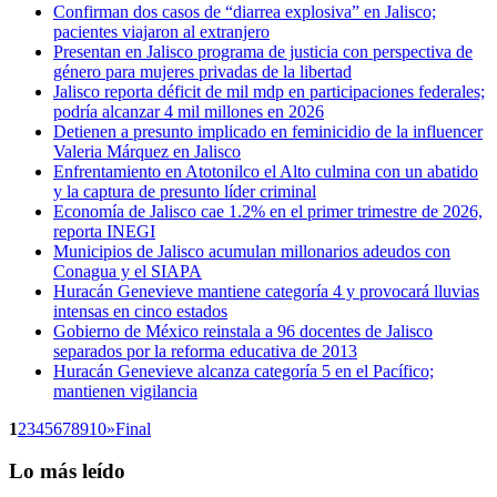
Confirman dos casos de “diarrea explosiva” en Jalisco;
pacientes viajaron al extranjero
Presentan en Jalisco programa de justicia con perspectiva de
género para mujeres privadas de la libertad
Jalisco reporta déficit de mil mdp en participaciones federales;
podría alcanzar 4 mil millones en 2026
Detienen a presunto implicado en feminicidio de la influencer
Valeria Márquez en Jalisco
Enfrentamiento en Atotonilco el Alto culmina con un abatido
y la captura de presunto líder criminal
Economía de Jalisco cae 1.2% en el primer trimestre de 2026,
reporta INEGI
Municipios de Jalisco acumulan millonarios adeudos con
Conagua y el SIAPA
Huracán Genevieve mantiene categoría 4 y provocará lluvias
intensas en cinco estados
Gobierno de México reinstala a 96 docentes de Jalisco
separados por la reforma educativa de 2013
Huracán Genevieve alcanza categoría 5 en el Pacífico;
mantienen vigilancia
1
2
3
4
5
6
7
8
9
10
»
Final
Lo más leído