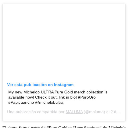
Ver esta publicación en Instagram
My new Michelob ULTRA Pure Gold merch collection is
available now! Check it out, link in bio! #PuroOro
#PapiJuancho @michelobultra
Una publicación compartida por
MALUMA
(@maluma) el 2 de Sep de 2020 a las 7:21 PDT
El show forma parte de “Pure Golden Hour Sessions” de Michelob