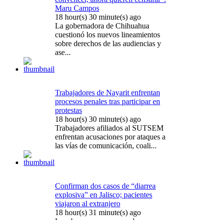
Maru Campos
18 hour(s) 30 minute(s) ago
La gobernadora de Chihuahua
cuestionó los nuevos lineamientos
sobre derechos de las audiencias y
ase...
Trabajadores de Nayarit enfrentan
procesos penales tras participar en
protestas
18 hour(s) 30 minute(s) ago
Trabajadores afiliados al SUTSEM
enfrentan acusaciones por ataques a
las vías de comunicación, coali...
Confirman dos casos de “diarrea
explosiva” en Jalisco; pacientes
viajaron al extranjero
18 hour(s) 31 minute(s) ago