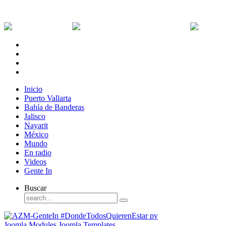
Viernes, 7 de Agosto de 2026
Dólar:
0 MXN
Dólar Canadiense:
0 MXN
Euro:
Inicio
Puerto Vallarta
Bahía de Banderas
Jalisco
Nayarit
México
Mundo
En radio
Videos
Gente In
Buscar
Joomla Modules
Joomla Templates