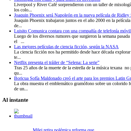
Liverpool y River Café sorprendieron con un taller de mixolog
los colo...
Joaquin Phoenix será Napoleón en la nueva película de Ridley 
Joaquin Phoenix trabajaron juntos en el año 2000 en la película
de...
Luisito Comunica contara con una compañía de telefonía móvil 
Luego de los diversos rumores que surgieron la semana pasada 
el ...
Las mejores películas de ciencia ficción, según la NASA
La ciencia ficción nos ha permitido desde hace década explorar
te...
Netflix presenta el tráiler de “Selena: La serie”
Tras 25 años de la muerte de la estrella de la música texana n
qu...
Boricua Sofía Maldonado creó el arte para los premios Latin
La obra muestra el emblemático gramófono sobre un colorido fo
de un...
Al
instante
Milei retira polémica reforma que