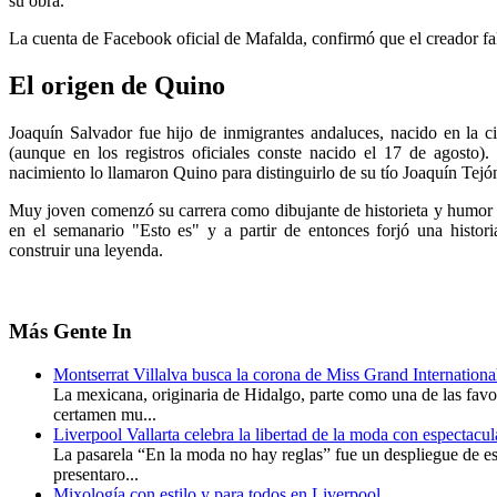
su obra.
La cuenta de Facebook oficial de Mafalda, confirmó que el creador fa
El origen de Quino
Joaquín Salvador fue hijo de inmigrantes andaluces, nacido en la 
(aunque en los registros oficiales conste nacido el 17 de agosto).
nacimiento lo llamaron Quino para distinguirlo de su tío Joaquín Tejón
Muy joven comenzó su carrera como dibujante de historieta y humor y
en el semanario "Esto es" y a partir de entonces forjó una histor
construir una leyenda.
Más
Gente In
Montserrat Villalva busca la corona de Miss Grand Internationa
La mexicana, originaria de Hidalgo, parte como una de las favo
certamen mu...
Liverpool Vallarta celebra la libertad de la moda con espectacu
La pasarela “En la moda no hay reglas” fue un despliegue de es
presentaro...
Mixología con estilo y para todos en Liverpool