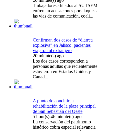
20 minute(s) ago
Trabajadores afiliados al SUTSEM
enfrentan acusaciones por ataques a
las vías de comunicación, coali...
Confirman dos casos de “diarrea
explosiva” en Jalisco; pacientes
viajaron al extranjero
20 minute(s) ago
Los dos casos corresponden a
personas adultas que recientemente
estuvieron en Estados Unidos y
Canad...
A punto de concluir la
rehabilitación de la plaza principal
de San Sebastián del Oeste
5 hour(s) 46 minute(s) ago
La conservación del patrimonio
histórico cobra especial relevancia