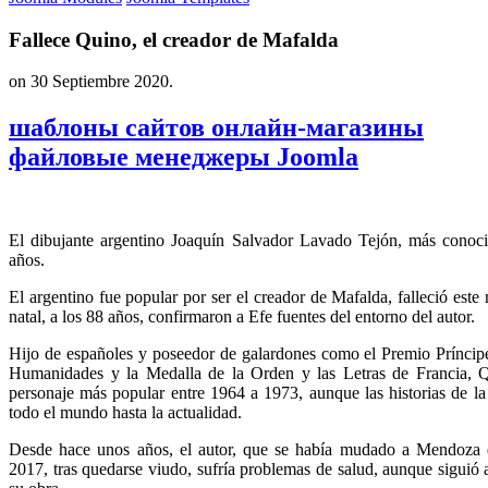
Fallece Quino, el creador de Mafalda
on
30 Septiembre 2020
.
шаблоны сайтов онлайн-магазины
файловые менеджеры Joomla
El dibujante argentino Joaquín Salvador Lavado Tejón, más cono
años.
El argentino fue popular por ser el creador de Mafalda, falleció est
natal, a los 88 años, confirmaron a Efe fuentes del entorno del autor.
Hijo de españoles y poseedor de galardones como el Premio Prínci
Humanidades y la Medalla de la Orden y las Letras de Francia, Qu
personaje más popular entre 1964 a 1973, aunque las historias de la
todo el mundo hasta la actualidad.
Desde hace unos años, el autor, que se había mudado a Mendoza 
2017, tras quedarse viudo, sufría problemas de salud, aunque siguió 