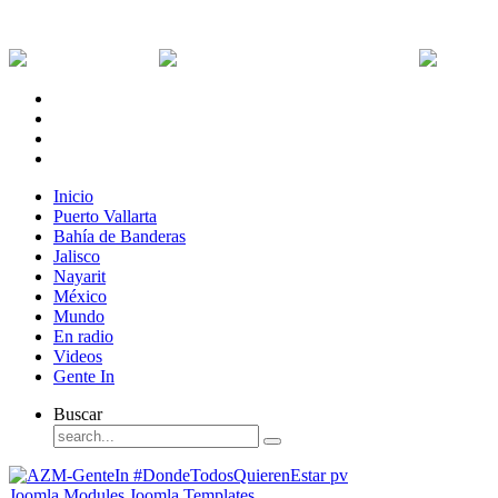
Jueves, 6 de Agosto de 2026
Dólar:
0 MXN
Dólar Canadiense:
0 MXN
Euro:
Inicio
Puerto Vallarta
Bahía de Banderas
Jalisco
Nayarit
México
Mundo
En radio
Videos
Gente In
Buscar
Joomla Modules
Joomla Templates