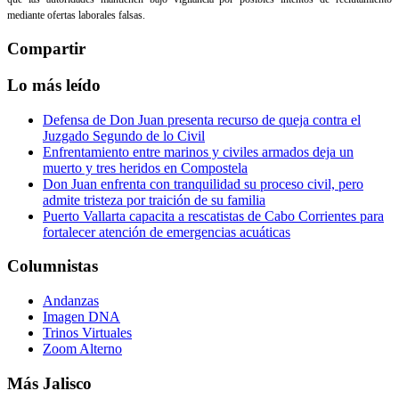
mediante ofertas laborales falsas.
Compartir
Lo más leído
Defensa de Don Juan presenta recurso de queja contra el
Juzgado Segundo de lo Civil
Enfrentamiento entre marinos y civiles armados deja un
muerto y tres heridos en Compostela
Don Juan enfrenta con tranquilidad su proceso civil, pero
admite tristeza por traición de su familia
Puerto Vallarta capacita a rescatistas de Cabo Corrientes para
fortalecer atención de emergencias acuáticas
Columnistas
Andanzas
Imagen DNA
Trinos Virtuales
Zoom Alterno
Más Jalisco