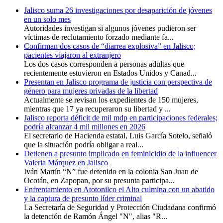
Jalisco suma 26 investigaciones por desaparición de jóvenes
en un solo mes
Autoridades investigan si algunos jóvenes pudieron ser
víctimas de reclutamiento forzado mediante fa...
Confirman dos casos de “diarrea explosiva” en Jalisco;
pacientes viajaron al extranjero
Los dos casos corresponden a personas adultas que
recientemente estuvieron en Estados Unidos y Canad...
Presentan en Jalisco programa de justicia con perspectiva de
género para mujeres privadas de la libertad
Actualmente se revisan los expedientes de 150 mujeres,
mientras que 17 ya recuperaron su libertad y ...
Jalisco reporta déficit de mil mdp en participaciones federales;
podría alcanzar 4 mil millones en 2026
El secretario de Hacienda estatal, Luis García Sotelo, señaló
que la situación podría obligar a real...
Detienen a presunto implicado en feminicidio de la influencer
Valeria Márquez en Jalisco
Iván Martín “N” fue detenido en la colonia San Juan de
Ocotán, en Zapopan, por su presunta participa...
Enfrentamiento en Atotonilco el Alto culmina con un abatido
y la captura de presunto líder criminal
La Secretaría de Seguridad y Protección Ciudadana confirmó
la detención de Ramón Ángel "N", alias "R...