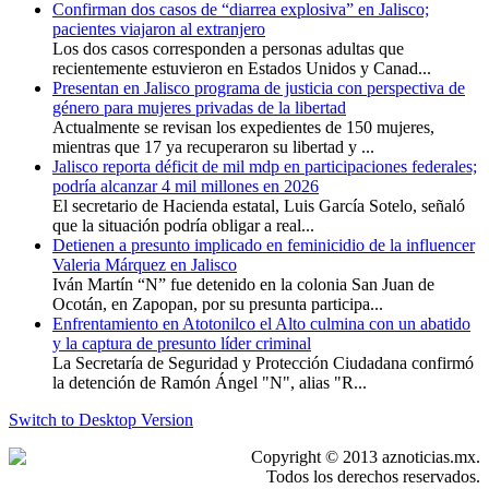
Confirman dos casos de “diarrea explosiva” en Jalisco;
pacientes viajaron al extranjero
Los dos casos corresponden a personas adultas que
recientemente estuvieron en Estados Unidos y Canad...
Presentan en Jalisco programa de justicia con perspectiva de
género para mujeres privadas de la libertad
Actualmente se revisan los expedientes de 150 mujeres,
mientras que 17 ya recuperaron su libertad y ...
Jalisco reporta déficit de mil mdp en participaciones federales;
podría alcanzar 4 mil millones en 2026
El secretario de Hacienda estatal, Luis García Sotelo, señaló
que la situación podría obligar a real...
Detienen a presunto implicado en feminicidio de la influencer
Valeria Márquez en Jalisco
Iván Martín “N” fue detenido en la colonia San Juan de
Ocotán, en Zapopan, por su presunta participa...
Enfrentamiento en Atotonilco el Alto culmina con un abatido
y la captura de presunto líder criminal
La Secretaría de Seguridad y Protección Ciudadana confirmó
la detención de Ramón Ángel "N", alias "R...
Switch to Desktop Version
Copyright © 2013 aznoticias.mx.
Todos los derechos reservados.