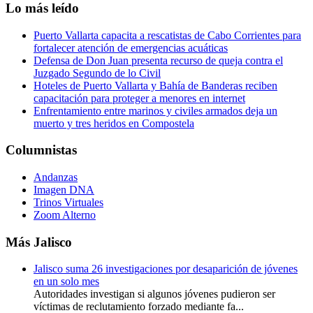
Lo más leído
Puerto Vallarta capacita a rescatistas de Cabo Corrientes para
fortalecer atención de emergencias acuáticas
Defensa de Don Juan presenta recurso de queja contra el
Juzgado Segundo de lo Civil
Hoteles de Puerto Vallarta y Bahía de Banderas reciben
capacitación para proteger a menores en internet
Enfrentamiento entre marinos y civiles armados deja un
muerto y tres heridos en Compostela
Columnistas
Andanzas
Imagen DNA
Trinos Virtuales
Zoom Alterno
Más Jalisco
Jalisco suma 26 investigaciones por desaparición de jóvenes
en un solo mes
Autoridades investigan si algunos jóvenes pudieron ser
víctimas de reclutamiento forzado mediante fa...