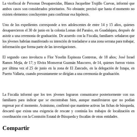
La vicefiscal de Personas Desaparecidas, Blanca Jacqueline Trujillo Cuevas, informó que
ambos casos son considerados prioritarios. No obstante, precisó que hasta el momento no
existen elementos concluyentes para confirmar esa hipótesis.
Uno de los expedientes corresponde a tres adolescentes de entre 14 y 15 años, quienes
desaparecieron el 30 de junio en la colonia Lomas del Paraíso, en Guadalajara, después de
asistir a una ceremonia de graduación. De acuerdo con la Fiscalía, familiares señalaron que
los jóvenes habrían manifestado su intención de trasladarse a una zona serrana para trabajar,
información que forma parte de las investigaciones.
El segundo caso involucra a Flor Yoselin Espinoza Contreras, de 18 años; José Israel
Ramos Mejía, de 17; y Elvira Monserrat Guzmán Mascorro, de 14, quienes fueron vistos
por última vez el 25 de junio en la zona de El Zancudo, en la delegación de Ixtapa, en
Puerto Vallarta, cuando presuntamente se dirigían a una ceremonia de graduación.
La Fiscalía informó que los tres jóvenes lograron comunicarse posteriormente con sus
familiares para indicar que se encontraban bien, aunque manifestaron que no podían
regresar por el momento. Asimismo, confirmó que mantiene activas las fichas de búsqueda,
descartó que exista una exigencia de rescate y continúa los trabajos de localización en
coordinación con la Comisión Estatal de Búsqueda y fiscalías de otras entidades.
Compartir