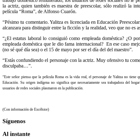
trabajo doméstico remunerado, los usuarios de redes sociales no le 
la actriz, quien también es maestra de preescolar, sólo realizó la int
película “Roma”, de Alfonso Cuarón.
“Pésimo tu comentario. Yalitza es licenciada en Educación Preescolar y
alcanzara para distinguir entre la ficción y la realidad, veo que no es a
“¿El estatus laboral lo consiguió como empleada doméstica? ¿O por s
empleada doméstica que le dio fama internacional? En ese caso mejor f
(no sé qué día sea) o el 15 de mayo por ser el día del del maestro”.
“Estás confundiendo el personaje con la actriz. Muy ofensivo tu come
disculpaba…”.
“Este señor piensa que la película Roma es la vida real, el personaje de Yalitza no tiene qu
Educación. Su origen indígena no significa que necesariamente sea trabajadora del hoga
usuarios de redes sociales plasmaron en la publicación.
(Con información de Excélsior)
Síguenos
Al
instante