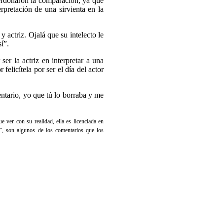
perdonaron la comparación, ya que
erpretación de una sirvienta en la
 actriz. Ojalá que su intelecto le
sí”.
er la actriz en interpretar a una
elicítela por ser el día del actor
ntario, yo que tú lo borraba y me
e ver con su realidad, ella es licenciada en
r”, son algunos de los comentarios que los