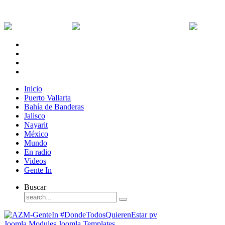
Sábado, 8 de Agosto de 2026
Dólar:
0 MXN
Dólar Canadiense:
0 MXN
Euro:
Inicio
Puerto Vallarta
Bahía de Banderas
Jalisco
Nayarit
México
Mundo
En radio
Videos
Gente In
Buscar
Joomla Modules
Joomla Templates