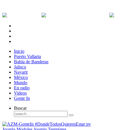
Sábado, 8 de Agosto de 2026
Dólar:
0 MXN
Dólar Canadiense:
0 MXN
Euro:
Inicio
Puerto Vallarta
Bahía de Banderas
Jalisco
Nayarit
México
Mundo
En radio
Videos
Gente In
Buscar
Joomla Modules
Joomla Templates