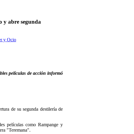
ro y abre segunda
er y Ocio
bles películas de acción informó
tura de su segunda destilería de
ables películas como Rampange y
ilera "Teremana".