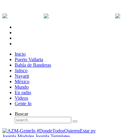
Jueves, 6 de Agosto de 2026
Dólar:
0 MXN
Dólar Canadiense:
0 MXN
Euro:
Inicio
Puerto Vallarta
Bahía de Banderas
Jalisco
Nayarit
México
Mundo
En radio
Videos
Gente In
Buscar
Joomla Modules
Joomla Templates