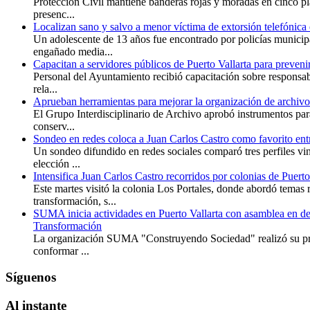
Protección Civil mantiene banderas rojas y moradas en cinco pl
presenc...
Localizan sano y salvo a menor víctima de extorsión telefónica 
Un adolescente de 13 años fue encontrado por policías municip
engañado media...
Capacitan a servidores públicos de Puerto Vallarta para preveni
Personal del Ayuntamiento recibió capacitación sobre responsabi
rela...
Aprueban herramientas para mejorar la organización de archivo
El Grupo Interdisciplinario de Archivo aprobó instrumentos para 
conserv...
Sondeo en redes coloca a Juan Carlos Castro como favorito entr
Un sondeo difundido en redes sociales comparó tres perfiles v
elección ...
Intensifica Juan Carlos Castro recorridos por colonias de Puerto
Este martes visitó la colonia Los Portales, donde abordó temas 
transformación, s...
SUMA inicia actividades en Puerto Vallarta con asamblea en de
Transformación
La organización SUMA "Construyendo Sociedad" realizó su pri
conformar ...
Síguenos
Al
instante