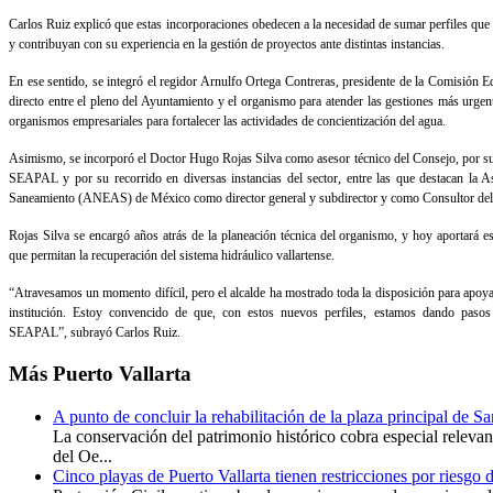
Carlos Ruiz explicó que estas incorporaciones obedecen a la necesidad de sumar perfiles que
y contribuyan con su experiencia en la gestión de proyectos ante distintas instancias.
En ese sentido, se integró el regidor Arnulfo Ortega Contreras, presidente de la Comisión Ed
directo entre el pleno del Ayuntamiento y el organismo para atender las gestiones más urge
organismos empresariales para fortalecer las actividades de concientización del agua.
Asimismo, se incorporó el Doctor Hugo Rojas Silva como asesor técnico del Consejo, por s
SEAPAL y por su recorrido en diversas instancias del sector, entre las que destacan la
Saneamiento (ANEAS) de México como director general y subdirector y como Consultor del
Rojas Silva se encargó años atrás de la planeación técnica del organismo, y hoy aportará e
que permitan la recuperación del sistema hidráulico vallartense.
“Atravesamos un momento difícil, pero el alcalde ha mostrado toda la disposición para apoyar
institución. Estoy convencido de que, con estos nuevos perfiles, estamos dando pasos 
SEAPAL”, subrayó Carlos Ruiz.
Más
Puerto Vallarta
A punto de concluir la rehabilitación de la plaza principal de S
La conservación del patrimonio histórico cobra especial releva
del Oe...
Cinco playas de Puerto Vallarta tienen restricciones por riesgo 