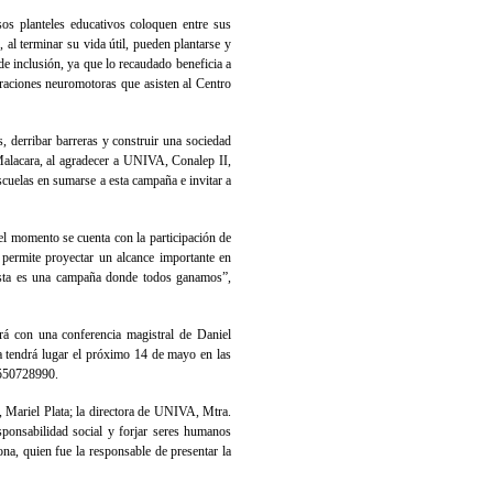
os planteles educativos coloquen entre sus
 al terminar su vida útil, pueden plantarse y
de inclusión, ya que lo recaudado beneficia a
eraciones neuromotoras que asisten al Centro
, derribar barreras y construir una sociedad
alacara, al agradecer a UNIVA, Conalep II,
cuelas en sumarse a esta campaña e invitar a
el momento se cuenta con la participación de
permite proyectar un alcance importante en
 Esta es una campaña donde todos ganamos”,
rá con una conferencia magistral de Daniel
a tendrá lugar el próximo 14 de mayo en las
5550728990.
 Mariel Plata; la directora de UNIVA, Mtra.
ponsabilidad social y forjar seres humanos
na, quien fue la responsable de presentar la