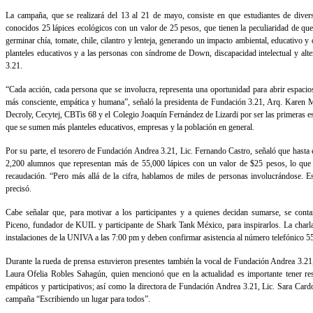
La campaña, que se realizará del 13 al 21 de mayo, consiste en que estudiantes de divers
conocidos 25 lápices ecológicos con un valor de 25 pesos, que tienen la peculiaridad de que,
germinar chía, tomate, chile, cilantro y lenteja, generando un impacto ambiental, educativo y 
planteles educativos y a las personas con síndrome de Down, discapacidad intelectual y alt
3.21.
“Cada acción, cada persona que se involucra, representa una oportunidad para abrir espacios
más consciente, empática y humana”, señaló la presidenta de Fundación 3.21, Arq. Karen M
Decroly, Cecytej, CBTis 68 y el Colegio Joaquín Fernández de Lizardi por ser las primeras es
que se sumen más planteles educativos, empresas y la población en general.
Por su parte, el tesorero de Fundación Andrea 3.21, Lic. Fernando Castro, señaló que hasta 
2,200 alumnos que representan más de 55,000 lápices con un valor de $25 pesos, lo que 
recaudación. “Pero más allá de la cifra, hablamos de miles de personas involucrándose.
precisó.
Cabe señalar que, para motivar a los participantes y a quienes decidan sumarse, se conta
Piceno, fundador de KUIL y participante de Shark Tank México, para inspirarlos. La charl
instalaciones de la UNIVA a las 7:00 pm y deben confirmar asistencia al número telefónico 
Durante la rueda de prensa estuvieron presentes también la vocal de Fundación Andrea 3.21,
Laura Ofelia Robles Sahagún, quien mencionó que en la actualidad es importante tener res
empáticos y participativos; así como la directora de Fundación Andrea 3.21, Lic. Sara Cardo
campaña “Escribiendo un lugar para todos”.