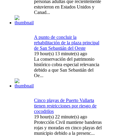
personas adultas que recientemente
estuvieron en Estados Unidos y
Canad...
A punto de concluir la
rehabilitación de la plaza principal
de San Sebastián del Oeste
19 hour(s) 13 minute(s) ago
La conservación del patrimonio
histórico cobra especial relevancia
debido a que San Sebastián del
Oe...
Cinco playas de Puerto Vallarta
tienen restricciones por riesgo de
cocodrilos
19 hour(s) 22 minute(s) ago
Protección Civil mantiene banderas
rojas y moradas en cinco playas del
municipio debido a la presenc...