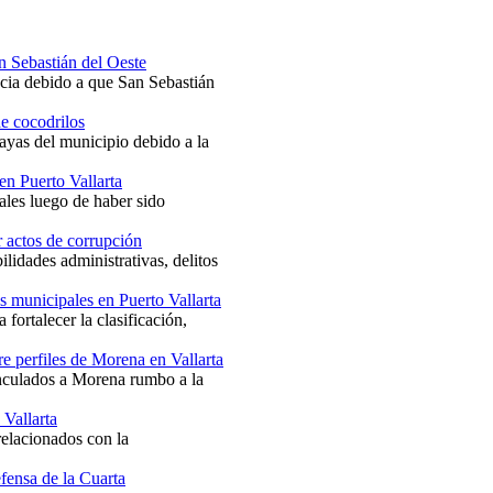
an Sebastián del Oeste
ncia debido a que San Sebastián
de cocodrilos
ayas del municipio debido a la
en Puerto Vallarta
ales luego de haber sido
r actos de corrupción
lidades administrativas, delitos
s municipales en Puerto Vallarta
fortalecer la clasificación,
e perfiles de Morena en Vallarta
inculados a Morena rumbo a la
 Vallarta
relacionados con la
fensa de la Cuarta