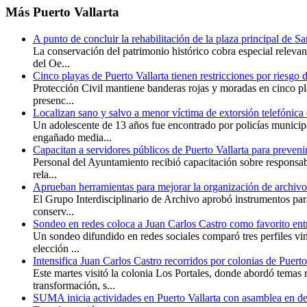
Más
Puerto Vallarta
A punto de concluir la rehabilitación de la plaza principal de S
La conservación del patrimonio histórico cobra especial releva
del Oe...
Cinco playas de Puerto Vallarta tienen restricciones por riesgo 
Protección Civil mantiene banderas rojas y moradas en cinco pl
presenc...
Localizan sano y salvo a menor víctima de extorsión telefónica 
Un adolescente de 13 años fue encontrado por policías municip
engañado media...
Capacitan a servidores públicos de Puerto Vallarta para preveni
Personal del Ayuntamiento recibió capacitación sobre responsabi
rela...
Aprueban herramientas para mejorar la organización de archivo
El Grupo Interdisciplinario de Archivo aprobó instrumentos para 
conserv...
Sondeo en redes coloca a Juan Carlos Castro como favorito entr
Un sondeo difundido en redes sociales comparó tres perfiles v
elección ...
Intensifica Juan Carlos Castro recorridos por colonias de Puerto
Este martes visitó la colonia Los Portales, donde abordó temas 
transformación, s...
SUMA inicia actividades en Puerto Vallarta con asamblea en de