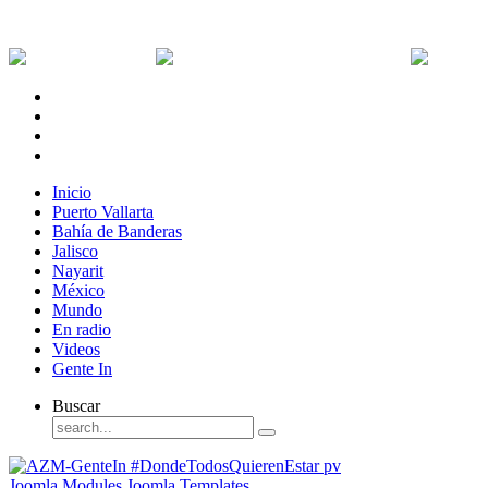
Viernes, 7 de Agosto de 2026
Dólar:
0 MXN
Dólar Canadiense:
0 MXN
Euro:
Inicio
Puerto Vallarta
Bahía de Banderas
Jalisco
Nayarit
México
Mundo
En radio
Videos
Gente In
Buscar
Joomla Modules
Joomla Templates