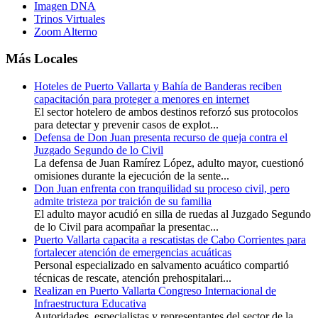
Imagen DNA
Trinos Virtuales
Zoom Alterno
Más Locales
Hoteles de Puerto Vallarta y Bahía de Banderas reciben
capacitación para proteger a menores en internet
El sector hotelero de ambos destinos reforzó sus protocolos
para detectar y prevenir casos de explot...
Defensa de Don Juan presenta recurso de queja contra el
Juzgado Segundo de lo Civil
La defensa de Juan Ramírez López, adulto mayor, cuestionó
omisiones durante la ejecución de la sente...
Don Juan enfrenta con tranquilidad su proceso civil, pero
admite tristeza por traición de su familia
El adulto mayor acudió en silla de ruedas al Juzgado Segundo
de lo Civil para acompañar la presentac...
Puerto Vallarta capacita a rescatistas de Cabo Corrientes para
fortalecer atención de emergencias acuáticas
Personal especializado en salvamento acuático compartió
técnicas de rescate, atención prehospitalari...
Realizan en Puerto Vallarta Congreso Internacional de
Infraestructura Educativa
Autoridades, especialistas y representantes del sector de la