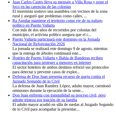
Juan Carlos Castro lleva su mensaje a Villa Rosa y pone el
foco en las carencias de las colonias
El morenista sostuvo una asamblea con vecinos de la zona
rural y aseguró que problemas como calles, ...
Ra Aguilar mantiene el territorio como eje de su trabajo
político en Puerto Vallarta
Con más de dos años de recorridos por colonias del
municipio, el activista político asegura que el c...
Puerto Vallarta participará este domingo en la Jornada
Nacional de Reforestación 2026
La jornada se realizará este domingo 9 de agosto, mientras
que la entrega de árboles continuará este...
Hoteles de Puerto Vallarta y Bahía de Banderas reciben
capacitación para proteger a menores en internet
El sector hotelero de ambos destinos reforzó sus protocolos
para detectar y prevenir casos de explot...
Defensa de Don Juan presenta recurso de queja contra el
Juzgado Segundo de lo Civil
La defensa de Juan Ramírez López, adulto mayor, cuestionó
omisiones durante la ejecución de la sente...
Don Juan enfrenta con tranquilidad su proceso civil, pero
admite tristeza por traición de su familia
El adulto mayor acudió en silla de ruedas al Juzgado Segundo
de lo Civil para acompañar la presentac...