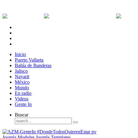
Jueves, 6 de Agosto de 2026
Dólar:
0 MXN
Dólar Canadiense:
0 MXN
Euro:
Inicio
Puerto Vallarta
Bahía de Banderas
Jalisco
Nayarit
México
Mundo
En radio
Videos
Gente In
Buscar
Joomla Modules
Joomla Templates