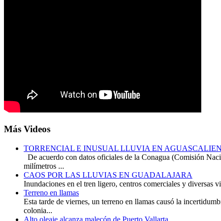
Más
Videos
TORRENCIAL E INUSUAL LLUVIA EN AGUASCALIE
De acuerdo con datos oficiales de la Conagua (Comisión Naci
milímetros ...
CAOS POR LAS LLUVIAS EN GUADALAJARA
Inundaciones en el tren ligero, centros comerciales y diversas via
Terreno en llamas
Esta tarde de viernes, un terreno en llamas causó la incertidumb
colonia...
Alto oleaje alcanza malecón de Puerto Vallarta