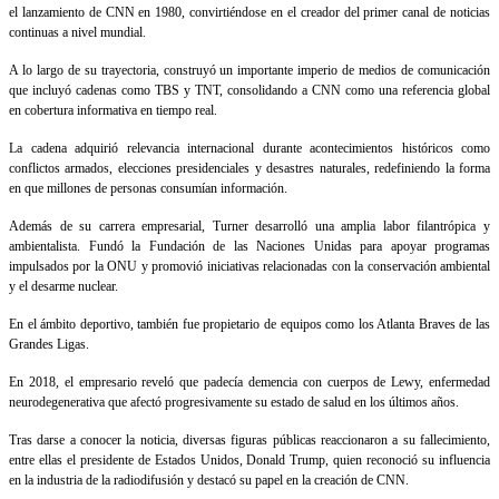
el lanzamiento de CNN en 1980, convirtiéndose en el creador del primer canal de noticias
continuas a nivel mundial.
A lo largo de su trayectoria, construyó un importante imperio de medios de comunicación
que incluyó cadenas como TBS y TNT, consolidando a CNN como una referencia global
en cobertura informativa en tiempo real.
La cadena adquirió relevancia internacional durante acontecimientos históricos como
conflictos armados, elecciones presidenciales y desastres naturales, redefiniendo la forma
en que millones de personas consumían información.
Además de su carrera empresarial, Turner desarrolló una amplia labor filantrópica y
ambientalista. Fundó la Fundación de las Naciones Unidas para apoyar programas
impulsados por la ONU y promovió iniciativas relacionadas con la conservación ambiental
y el desarme nuclear.
En el ámbito deportivo, también fue propietario de equipos como los Atlanta Braves de las
Grandes Ligas.
En 2018, el empresario reveló que padecía demencia con cuerpos de Lewy, enfermedad
neurodegenerativa que afectó progresivamente su estado de salud en los últimos años.
Tras darse a conocer la noticia, diversas figuras públicas reaccionaron a su fallecimiento,
entre ellas el presidente de Estados Unidos, Donald Trump, quien reconoció su influencia
en la industria de la radiodifusión y destacó su papel en la creación de CNN.