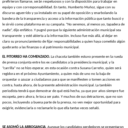
prefirieron llamarse, serán respetuosos y con la disposición para trabajar en
equipo y con corresponsabilidad. En tanto, Humberto Muñoz, sigue con su
discurso aguerrido y ya instalado en su papel de oposición y enarbolando la
bandera de la transparencia y acceso a la información pública que tanto buscó y
le sirvió como plataforma en su campaña. “No seremos, al menos yo, tapadera de
nadie”, dijo enfático. Y pugnó porque la siguiente administración municipal sea
transparente
y esté abierta a la información. Incluso fue más allá, al dejar en
claro su pronunciamiento de fijar responsabilidades a quien haya cometido algún
quebranto a las finanzas o al patrimonio municipal.
EL PITORREO HA COMENZADO.
La chacota también estuvo presente en la rueda
de prensa conjunta entre los ex candidatos a la presidencia municipal, y la
“carrilla” no se hizo esperar, en esta ocasión contra Susana Carreño, quien será
regidora en el próximo Ayuntamiento, a quien más de uno no la baja de
orquestar o azuzar a ciudadanos para que se manifiesten o tomen acciones en
contra, hasta ahora, de la presente administración municipal. La también
periodista tendrá que demostrar de qué está hecha, ya que por años siempre fue
escopeta, pero ahora, le toca ser pato. Y muchos de sus detractores, que no son
pocos, incluyendo a buena parte de la prensa, no ven mejor oportunidad para
exigirle, evidenciarla o reclamarle lo que ella tantas veces señaló.
SE ASOMÓ LA ARROGANCIA
. Aunque los candidatos perdedores se presentaron