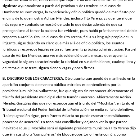
siguiente Ayuntamiento a partir del próximo 1 de Octubre. En el caso de
Humberto Muñoz Vargas, la experiencia y oficio político quedó de manifiesto por
encima de lo que mostró Adrián Méndez, incluso Tito Yerena, ya que fue el que
más seguro y confiado se mostró de todo lo que decía; además de que su
protagonismo al tomar la palabra fue evidente, pues habló prácticamente el doble
respecto a Archi o Tito. En el caso de Tito Yerena, fiel a su lenguaje propio de un
litigante, sigue dejando en claro que más allá de oficio político, los asuntos
jurídicos y recovecos legales serán su fuerte en la próxima administración. Para el
caso de Adrián Mendez, una vez más evidenció que la mesura que raya en la
vaguedad lo siguen caracterizando; la claridad en sus definiciones, cualesquiera y
del tema que se trate, siguen siendo vagas y poco firmes.
EL DISCURSO QUE LOS CARACTERIZA.
Otro asunto que quedó de manifiesto en la
aparición conjunta
de manera pública entre
los ex contendientes por la
presidencia municipal vallartense, fue que siguen sin reconocer abiertamente el
triunfo del presidente municipal electo Ramón Guerrero. Abiertamente Adrián
Méndez González dijo que no reconoce aún el triunfo del “Mochilas”, en tanto el
Tribunal electoral del Poder Judicial de la Federación no emita su fallo definitivo.
“La impugnación sigue, pero Puerto Vallarta no puede esperar; necesitábamos
ponernos de acuerdo”. En tono más conciliador y dejando ver lo que parece
inevitable (que El Mochilas será el siguiente presidente municipal) Tito Yerena dijo
que él y sus ahora “compañeros” de bloque opositor o frente común, como