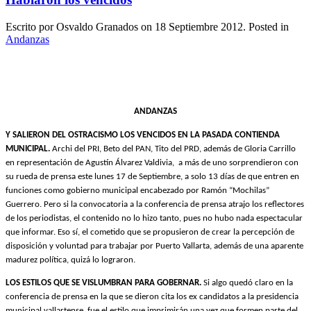
Escrito por Osvaldo Granados on
18 Septiembre 2012
. Posted in
Andanzas
ANDANZAS
Y SALIERON DEL OSTRACISMO LOS VENCIDOS EN LA PASADA CONTIENDA
MUNICIPAL.
Archi del PRI, Beto del PAN, Tito del PRD, además de Gloria Carrillo
en representación de Agustín Álvarez Valdivia,
a más de uno sorprendieron con
su rueda de prensa este lunes 17 de Septiembre, a solo 13 días de que entren en
funciones como gobierno municipal encabezado por Ramón “Mochilas”
Guerrero. Pero si la convocatoria a la conferencia de prensa atrajo los reflectores
de los periodistas, el contenido no lo hizo tanto, pues no hubo nada espectacular
que informar. Eso sí, el cometido que se propusieron de crear la percepción de
disposición y voluntad para trabajar por Puerto Vallarta, además de una aparente
madurez política, quizá lo lograron.
LOS ESTILOS QUE SE VISLUMBRAN PARA GOBERNAR.
Si algo quedó claro en la
conferencia de prensa en la que se dieron cita los ex candidatos a la presidencia
municipal vallartense, fue el estilo que imprimirán una vez que formen parte del